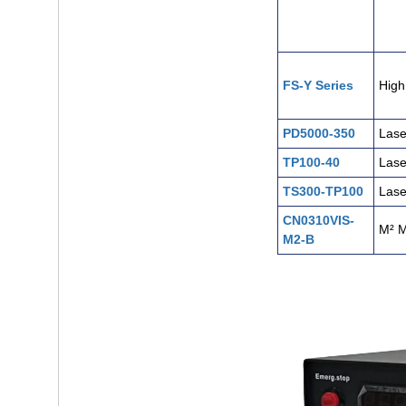
FS-Y Series
High
PD5000-350
Lase
TP100-40
Lase
TS300-TP100
Lase
CN0310VIS-
M² M
M2-B