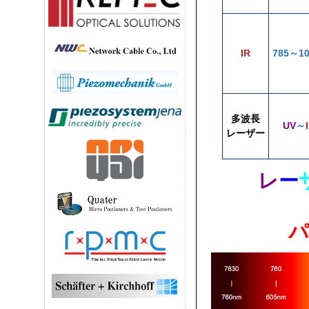
IR
785～10
多波長
UV
～
レーザー
レ
ー
パ