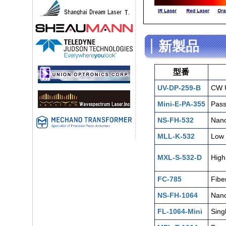
新製品
型番
UV-DP-259-B
CW 
Mini-E-PA-355
Pass
NS-FH-532
Nano
MLL-K-532
Low 
MXL-S-532-D
High
FC-785
Fibe
NS-FH-1064
Nano
FL-1064-Mini
Sing