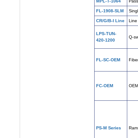
MPL-T-1064
Pass
FL-1908-SLM
Sing
CR/G/B-I Line
Line
LPS-TUN-
Q-sw
420-1200
FL-SC-OEM
Fibe
FC-OEM
OEM 
PS-M Series
Rama