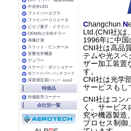
中赤外LED
ファイバーカプラ
ファイバーコリメータ
C
hangchun
N
ピエゾ素子・ドライバ
Ltd.(CNI社)は
OEM向け冷却チラー
1996年に
画像計測
CNI社は高
スリット・ピンホール
音響光学機器
テムや光スペ
デュワー
ザー加工装置
ステージ・ポジショナー
す。
光ファイバー パッチコード
CNI社は光
深度測定器(
)
グラビア・彫刻他
サービスもし
特価品
特価販売コーナー
CNI社はコ
会社別一覧
く、サービス
究や機器製造
プロセス制御
ています。