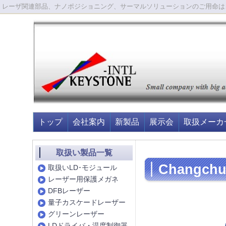
レーザ関連部品、ナノポジショニング、サーマルソリューションのご用命は
トップ
会社案内
新製品
展示会
取扱メーカ
取扱い製品一覧
Changch
取扱いLD･モジュール
レーザー用保護メガネ
DFBレーザー
量子カスケードレーザー
グリーンレーザー
LDドライバ・温度制御器