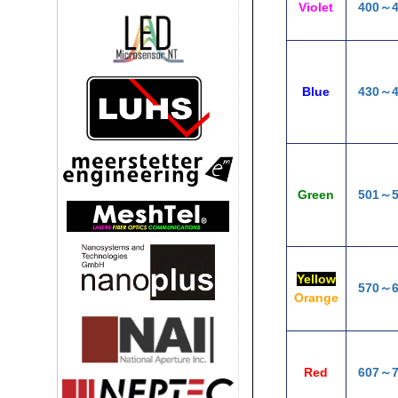
Violet
400～4
Blue
430～4
Green
501～5
Yellow
570～6
Orange
Red
607～7