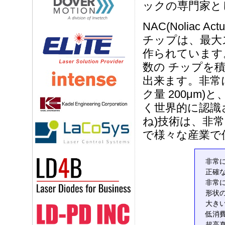
ックの専門家と
NAC(Noliac
チップは、最大ス
作られています
数の チップを
出来ます。非常
ク量 200μm)
く世界的に認識さ
ね)技術は、非
で様々な産業で
非常
正確
非常
形状
大き
低消
超高