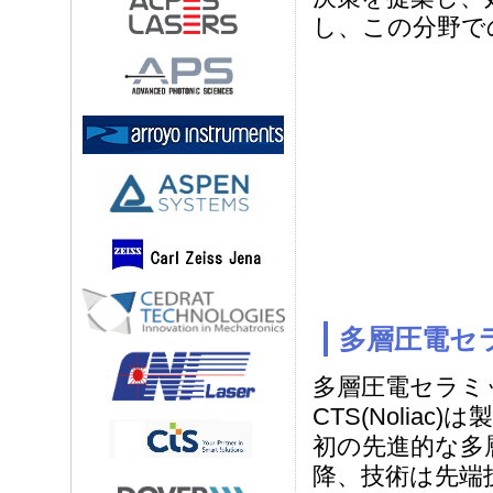
し、この分野で
多層圧電セ
多層圧電セラミ
CTS(Noliac
初の先進的な多
降、技術は先端