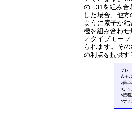
の d31を組み
した場合、他方
ように素子が結
極を組み合わせ
ノタイプモーフ
られます。その
の利点を提供す
プレ
素子
○簡
○よ
○接
○ナ