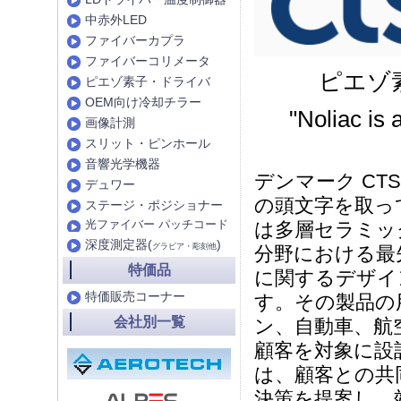
中赤外LED
ファイバーカプラ
ファイバーコリメータ
ピエゾ素
ピエゾ素子・ドライバ
OEM向け冷却チラー
"Noliac is 
画像計測
スリット・ピンホール
音響光学機器
デンマーク CTS(Nol
デュワー
の頭文字を取って
ステージ・ポジショナー
光ファイバー パッチコード
は多層セラミッ
深度測定器(
)
グラビア・彫刻他
分野における最先
特価品
に関するデザイ
特価販売コーナー
す。その製品の
会社別一覧
ン、自動車、航
顧客を対象に設計
は、顧客との共
決策を提案し、