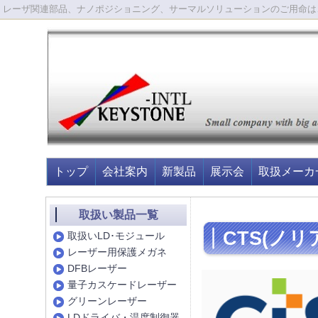
レーザ関連部品、ナノポジショニング、サーマルソリューションのご用命は
トップ
会社案内
新製品
展示会
取扱メーカ
取扱い製品一覧
CTS(ノ
取扱いLD･モジュール
レーザー用保護メガネ
DFBレーザー
量子カスケードレーザー
グリーンレーザー
LDドライバ・温度制御器