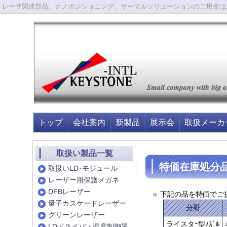
レーザ関連部品、ナノポジショニング、サーマルソリューションのご用命は
トップ
会社案内
新製品
展示会
取扱メーカ
取扱い製品一覧
特価在庫処分
取扱いLD･モジュール
レーザー用保護メガネ
DFBレーザー
下記の品を特価でご
量子カスケードレーザー
分野
グリーンレーザー
ライスタｰ型ﾉｽﾞﾙ
LDドライバ・温度制御器