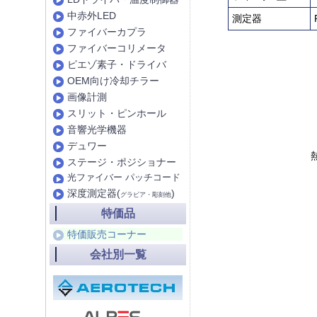
中赤外LED
測定器
ファイバーカプラ
ファイバーコリメータ
ピエゾ素子・ドライバ
OEM向け冷却チラー
画像計測
スリット・ピンホール
音響光学機器
デュワー
熱
ステージ・ポジショナー
光ファイバー パッチコード
深度測定器(
)
グラビア・彫刻他
特価品
特価販売コーナー
会社別一覧