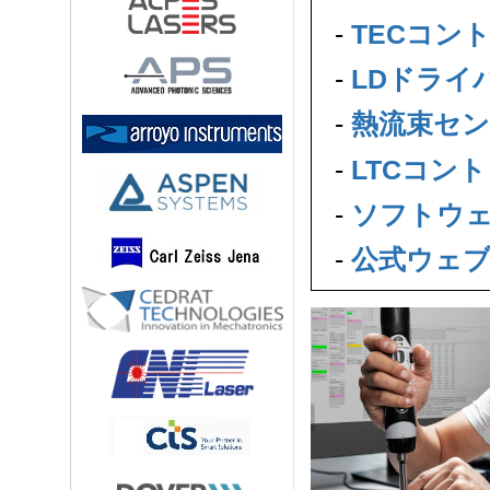
-
TECコン
-
LDドライ
-
熱流束センサ (
-
LTCコン
-
ソフトウ
-
公式ウェ