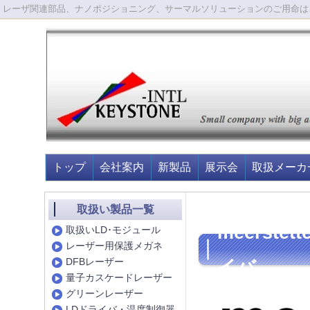
レーザ関連部品、ナノポジショニング、サーマルソリューションのご用命は
トップ
会社案内
新製品
展示会
取扱メーカ
取扱い製品一覧
meerstett
取扱いLD･モジュール
レーザー用保護メガネ
DFBレーザー
イバ
量子カスケードレーザー
グリーンレーザー
LDドライバ・温度制御器