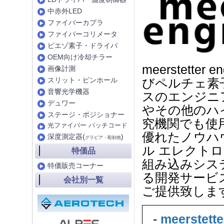
中赤外LED
ファイバーカプラ
ファイバーコリメータ
ピエゾ素子・ドライバ
OEM向け冷却チラー
meerstetter en
画像計測
スリット・ピンホール
びペルチェ素
音響光学機器
スのエンジニ
デュワー
やその他のハ
ステージ・ポジショナー
究機関でも使
光ファイバー パッチコード
優れたノウハ
深度測定器(
)
グラビア・彫刻他
ル エレクトロ
特価品
組み込みシス
特価販売コーナー
る開発サービ
会社別一覧
ご提供致しま
-
meerstet