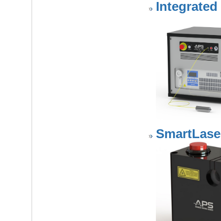
Integrate
SmartLas