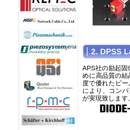
2. DPSS L
APS社の励起固
めに高品質の結
度で優れたビー
により、コンパ
が実現致します