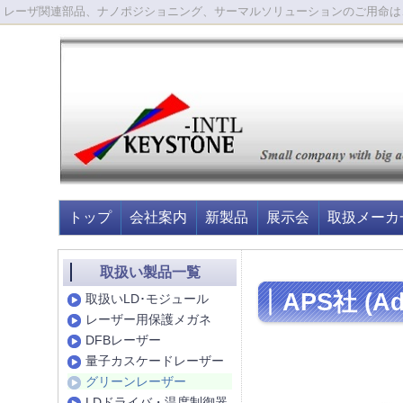
レーザ関連部品、ナノポジショニング、サーマルソリューションのご用命は
トップ
会社案内
新製品
展示会
取扱メーカ
取扱い製品一覧
APS社 (Adv
取扱いLD･モジュール
レーザー用保護メガネ
DFBレーザー
量子カスケードレーザー
グリーンレーザー
LDドライバ・温度制御器