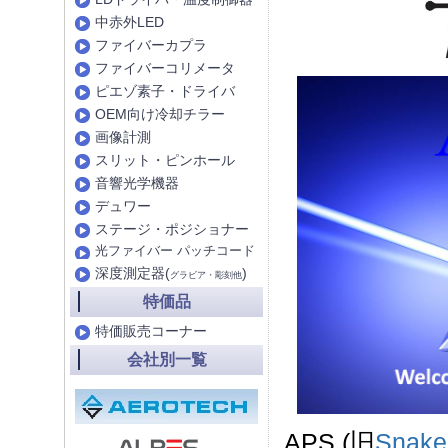
中赤外LED
ファイバーカプラ
ファイバーコリメータ
ピエゾ素子・ドライバ
OEM向け冷却チラー
画像計測
スリット・ピンホール
音響光学機器
デュワー
ステージ・ポジショナー
光ファイバー パッチコード
深度測定器(
)
グラビア・彫刻他
特価品
特価販売コーナー
会社別一覧
APS (旧
Snake